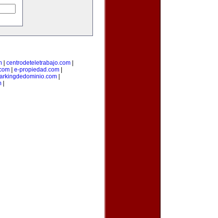
m
|
centrodeteletrabajo.com
|
.com
|
e-propiedad.com
|
arkingdedominio.com
|
m
|