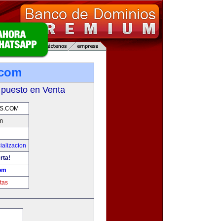
.com
 puesto en Venta
S.COM
m
ializacion
rta!
om
tas