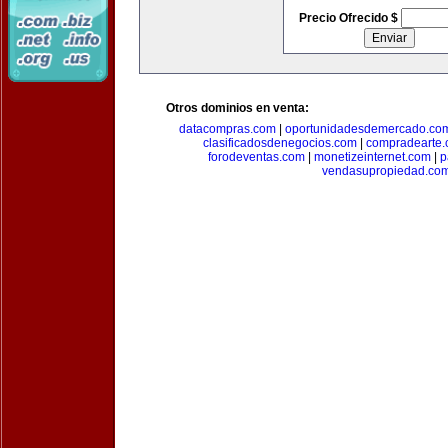
Precio Ofrecido $
Otros dominios en venta:
datacompras.com
|
oportunidadesdemercado.co
clasificadosdenegocios.com
|
compradearte
forodeventas.com
|
monetizeinternet.com
|
p
vendasupropiedad.co