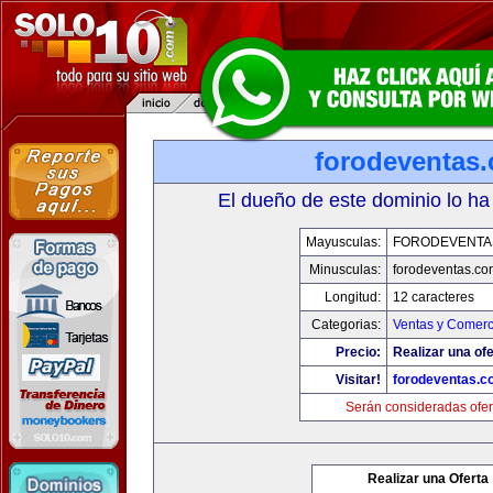
forodeventas
El dueño de este dominio lo ha
Mayusculas:
FORODEVENTA
Minusculas:
forodeventas.co
Longitud:
12 caracteres
Categorias:
Ventas y Comerc
Precio:
Realizar una ofe
Visitar!
forodeventas.c
Serán consideradas ofer
Realizar una Oferta